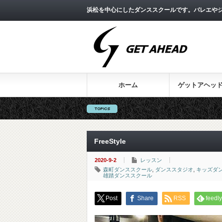
浜松を中心にしたダンススクールです。バレエやジ
ホーム
ゲットアヘッ
FreeStyle
2020-9-2
レッスン
森町ダンススクール
,
ダンススタジオ
,
キッズダ
雄踏ダンススクール
Post
Share
RSS
feedly