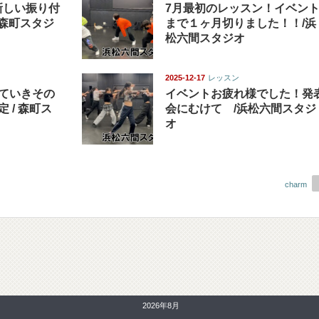
新しい振り付
7月最初のレッスン！イベン
 森町スタジ
まで１ヶ月切りました！！/浜
松六間スタジオ
2025-12-17
レッスン
ていきその
イベントお疲れ様でした！発
 / 森町ス
会にむけて /浜松六間スタジ
オ
charm
2026年8月