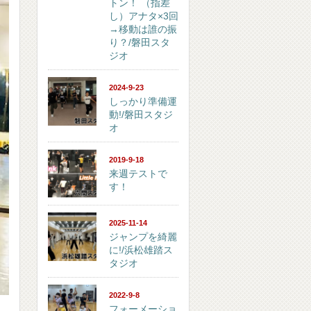
トン！ （指差
し）アナタ×3回
→移動は誰の振
り？/磐田スタ
ジオ
2024-9-23
しっかり準備運
動!/磐田スタジ
オ
2019-9-18
来週テストで
す！
2025-11-14
ジャンプを綺麗
に!/浜松雄踏ス
タジオ
2022-9-8
フォーメーショ