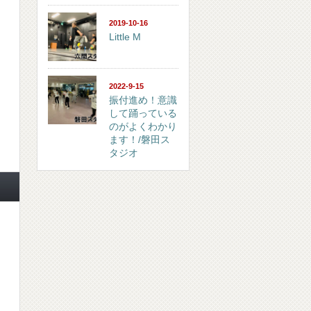
2019-10-16
Little M
2022-9-15
振付進め！意識
して踊っている
のがよくわかり
ます！/磐田ス
タジオ