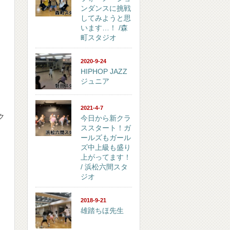
ンダンスに挑戦
してみようと思
います…！ /森
町スタジオ
2020-9-24
HIPHOP JAZZ
ジュニア
2021-4-7
ク
今日から新クラ
ススタート！ガ
ールズもガール
ズ中上級も盛り
上がってます！
/ 浜松六間スタ
ジオ
2018-9-21
雄踏ちほ先生