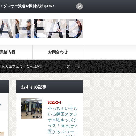
！ダンサー派遣や振付依頼もOK♪
業務内容
お問合わせ
出演!!!
スクール事業部
イベント事業部
おすすめ記事
2021-2-4
ル
,
小っちゃい子も
いる磐田スタジ
オ木曜キッズク
ラス！座った位
置から シュー