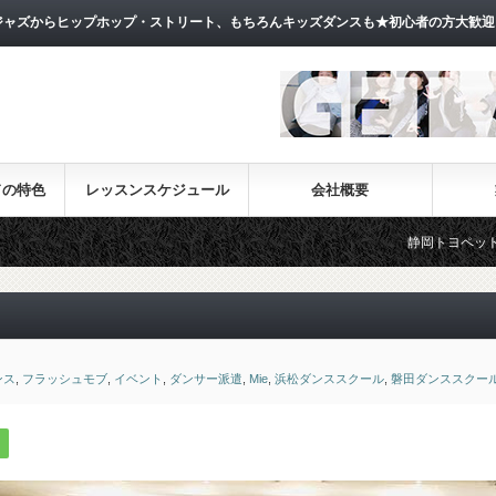
ャズからヒップホップ・ストリート、もちろんキッズダンスも★初心者の方大歓迎
ドの特色
レッスンスケジュール
会社概要
静岡トヨペットお天気フェラーCM
ンス
,
フラッシュモブ
,
イベント
,
ダンサー派遣
,
Mie
,
浜松ダンススクール
,
磐田ダンススクー