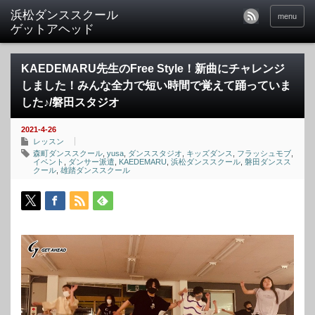
menu
KAEDEMARU先生のFree Style！新曲にチャレンジ
しました！みんな全力で短い時間で覚えて踊っていま
した♪/磐田スタジオ
2021-4-26
レッスン
森町ダンススクール
,
yusa
,
ダンススタジオ
,
キッズダンス
,
フラッシュモブ
,
イベント
,
ダンサー派遣
,
KAEDEMARU
,
浜松ダンススクール
,
磐田ダンスス
クール
,
雄踏ダンススクール