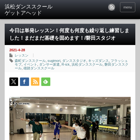
menu
今日は単発レッスン！何度も何度も繰り返し練習しま
した！まだまだ基礎を固めます！/磐田スタジオ
2021-4-28
レッスン
森町ダンススクール
,
sugimori
,
ダンススタジオ
,
キッズダンス
,
フラッシュ
モブ
,
イベント
,
ダンサー派遣
,
R-ick
,
浜松ダンススクール
,
磐田ダンススク
ール
,
雄踏ダンススクール