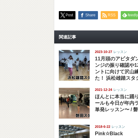
Post
Share
RSS
feedly
関連記事
2023-10-27
レッスン
11月頭のアピタダ
ンジの振り確認や1
ントに向けて沢山
た！ 浜松雄踏スタ
2021-12-24
レッスン
ほんとに本当に踊
ールも今日が年内
単発レッスン〜 / 
2018-6-22
レッスン
Pink☆Black