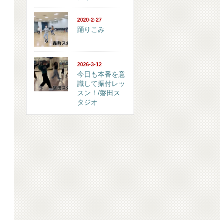
2020-2-27
踊りこみ
2026-3-12
今日も本番を意
識して振付レッ
スン！/磐田ス
タジオ