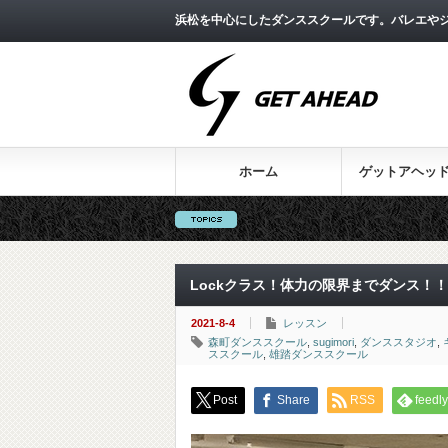
浜松を中心にしたダンススクールです。バレエやジ
ホーム
ゲットアヘッ
Lockクラス！体力の限界までダンス！！
2021-8-4
レッスン
森町ダンススクール
,
sugimori
,
ダンススタジオ
,
ススクール
,
雄踏ダンススクール
Post
Share
RSS
feedly