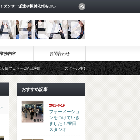
！ダンサー派遣や振付依頼もOK♪
業務内容
お問合わせ
!!!
スクール事業部
イベント事業部
おすすめ記事
2025-6-19
ン
フォーメーショ
ンをつけていき
ました！/磐田
スタジオ