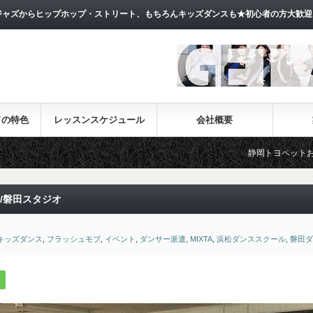
ャズからヒップホップ・ストリート、もちろんキッズダンスも★初心者の方大歓迎
ドの特色
レッスンスケジュール
会社概要
静岡トヨペットお天気フェラーCM出演
/磐田スタジオ
キッズダンス
,
フラッシュモブ
,
イベント
,
ダンサー派遣
,
MIXTA
,
浜松ダンススクール
,
磐田ダ