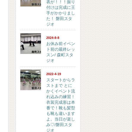
表が！！！振り
付けは完成に王
手がかかりまし
た！ 磐田スタ
ジオ
2024-8-8
お休み前イベン
ト前の最終レッ
スン/ 森町スタ
ジオ
2022-4-19
スタートからラ
ストまで とに
かくイベント流
れ込みの練習！
衣装完成形は本
番で！靴も髪型
も靴も違います
よ。当日が楽し
み♡/磐田スタ
ジオ