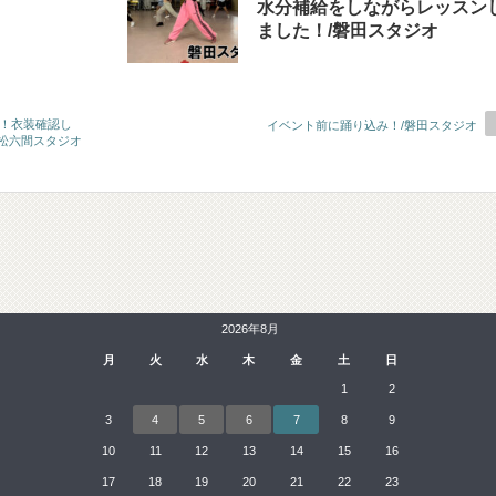
水分補給をしながらレッスン
ました！/磐田スタジオ
す！衣装確認し
イベント前に踊り込み！/磐田スタジオ
浜松六間スタジオ
2026年8月
月
火
水
木
金
土
日
1
2
3
4
5
6
7
8
9
10
11
12
13
14
15
16
17
18
19
20
21
22
23