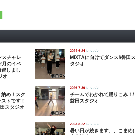
2024-6-24
レッスン
ンスチャレ
MIXTAに向けてダンス!/磐田
2月のイベ
タジオ
練習しまし
ジオ
2026-7-30
レッスン
り納め！スク
チームでわかれて踊りこみ！/
ラストです！
磐田スタジオ
磐田スタジオ
2023-8-22
レッスン
暑い日が続きます、、こまめ