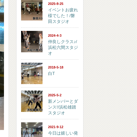
2025-8-25
イベントお疲れ
様でした！/磐
田スタジオ
2024-4-3
仲良しクラス♪/
浜松六間スタジ
オ
2018-5-18
白T
2025-5-2
新メンバーとダ
ンス!/浜松雄踏
スタジオ
2021-9-12
今日は嬉しい発