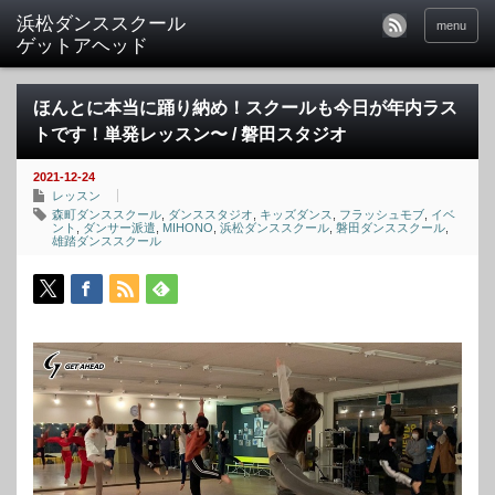
menu
ほんとに本当に踊り納め！スクールも今日が年内ラス
トです！単発レッスン〜 / 磐田スタジオ
2021-12-24
レッスン
森町ダンススクール
,
ダンススタジオ
,
キッズダンス
,
フラッシュモブ
,
イベ
ント
,
ダンサー派遣
,
MIHONO
,
浜松ダンススクール
,
磐田ダンススクール
,
雄踏ダンススクール