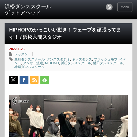
menu
HIPHOPのかっこいい動き！ウェーブを頑張ってま
す！ / 浜松六間スタジオ
2022-1-26
レッスン
森町ダンススクール
,
ダンススタジオ
,
キッズダンス
,
フラッシュモブ
,
イベ
ント
,
ダンサー派遣
,
MIHONO
,
浜松ダンススクール
,
磐田ダンススクール
,
雄踏ダンススクール