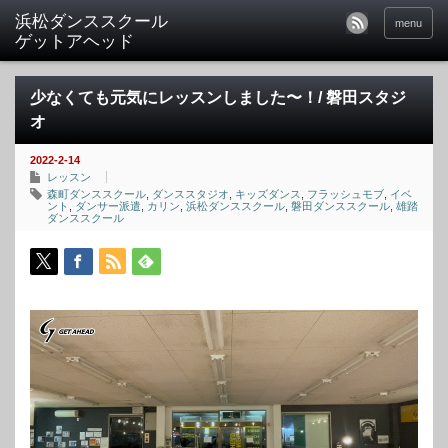
menu
少なくても元気にレッスンしました〜！/ 磐田スタジ
オ
2022-2-14
レッスン
森町ダンススクール
,
ダンススタジオ
,
キッズダンス
,
フラッシュモブ
,
イベ
ント
,
ダンサー派遣
,
カリン
,
浜松ダンススクール
,
磐田ダンススクール
,
雄踏
ダンススクール