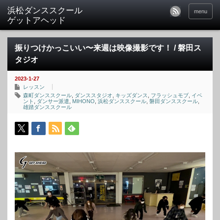
menu
振りつけかっこいい〜来週は映像撮影です！ / 磐田ス
タジオ
2023-1-27
レッスン
森町ダンススクール
,
ダンススタジオ
,
キッズダンス
,
フラッシュモブ
,
イベ
ント
,
ダンサー派遣
,
MIHONO
,
浜松ダンススクール
,
磐田ダンススクール
,
雄踏ダンススクール