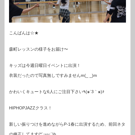
こんばんは☆★
森町レッスンの様子をお届け〜
キッズは今週日曜日イベントに出演！
衣装だったので写真無しですみませんm(_ _)m
かわいくキュートな6人にご注目下さい٩(๑´3｀๑)۶
HIPHOPJAZZクラス！
新しい振りつけを進めながらP-1春に出演するため、前回ネタ
の修正してます(*`･ω･´)b