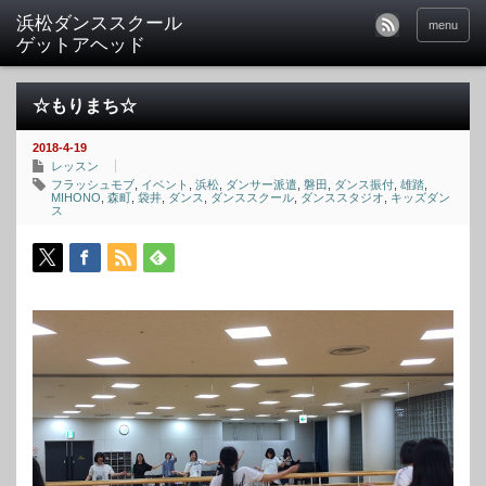
menu
☆もりまち☆
2018-4-19
レッスン
フラッシュモブ
,
イベント
,
浜松
,
ダンサー派遣
,
磐田
,
ダンス振付
,
雄踏
,
MIHONO
,
森町
,
袋井
,
ダンス
,
ダンススクール
,
ダンススタジオ
,
キッズダン
ス