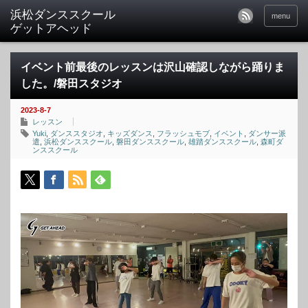
menu
イベント前最後のレッスンは沢山確認しながら踊りま
した。/磐田スタジオ
2023-8-7
レッスン
Yuki
,
ダンススタジオ
,
キッズダンス
,
フラッシュモブ
,
イベント
,
ダンサー派
遣
,
浜松ダンススクール
,
磐田ダンススクール
,
雄踏ダンススクール
,
森町ダ
ンススクール