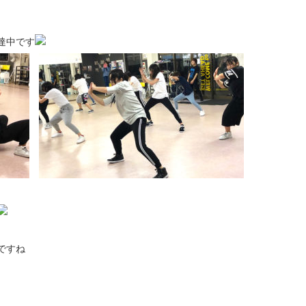
達中です
ですね