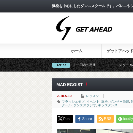
浜松を中心にしたダンススクールです。バレエやジ
ホーム
ゲットアヘッ
静岡トヨペットお天気フェラーCM出演!!!
スクール事業部
MAD EGOIST
2018-5-10
レッスン
フラッシュモブ
,
イベント
,
浜松
,
ダンサー派遣
,
クール
,
ダンススタジオ
,
キッズダンス
Post
Share
RSS
feedly