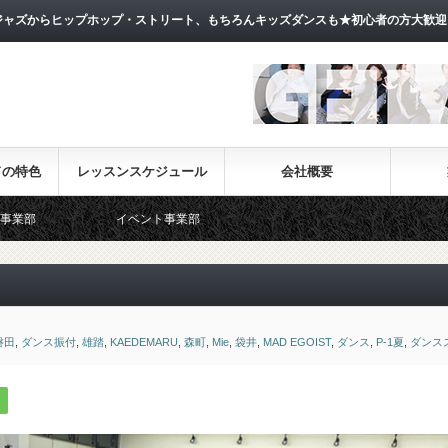
ャズからヒップホップ・ストリート、もちろんキッズダンスも★初心者の方大歓迎
ドの特色
レッスンスケジュール
会社概要
イベント事業部
磐田
,
ダンス振付
,
雄踏
,
KAEDEMARU
,
森町
,
Mie
,
袋井
,
MAD EGOIST
,
ダンス
,
P-1夏
,
ダンス