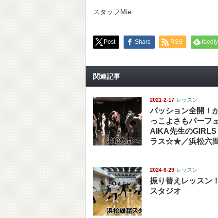
スタッフMie
Post
Share
RSS
feedly
関連記事
2021-2-17
レッスン
パッション全開！
っこよさもパーフ
AIKA先生のGIRLS
ラス☆★／浜松六
2024-6-29
レッスン
振り替えレッスン！
スタジオ