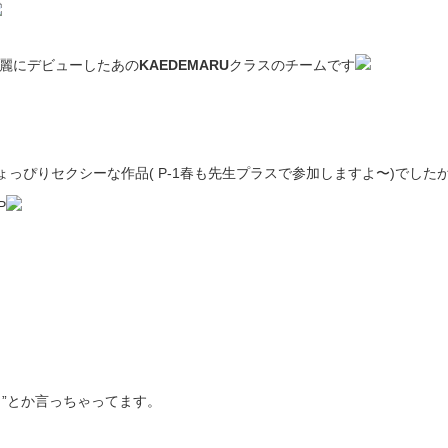
華麗にデビューしたあの
KAEDEMARU
クラスのチームです
っぴりセクシーな作品( P-1春も先生プラスで参加しますよ〜)でした
P
！”とか言っちゃってます。