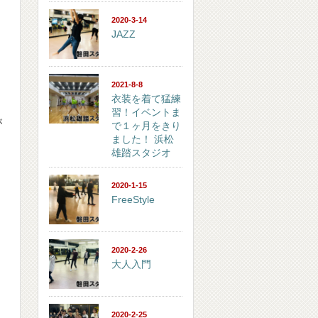
2020-3-14
JAZZ
2021-8-8
衣装を着て猛練
習！イベントま
が
で１ヶ月をきり
ました！ 浜松
雄踏スタジオ
2020-1-15
FreeStyle
2020-2-26
大人入門
2020-2-25