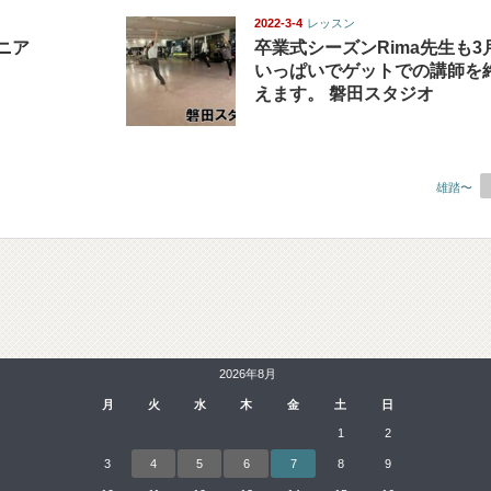
2022-3-4
レッスン
ュニア
卒業式シーズンRima先生も3
いっぱいでゲットでの講師を
えます。 磐田スタジオ
雄踏〜
2026年8月
月
火
水
木
金
土
日
1
2
3
4
5
6
7
8
9