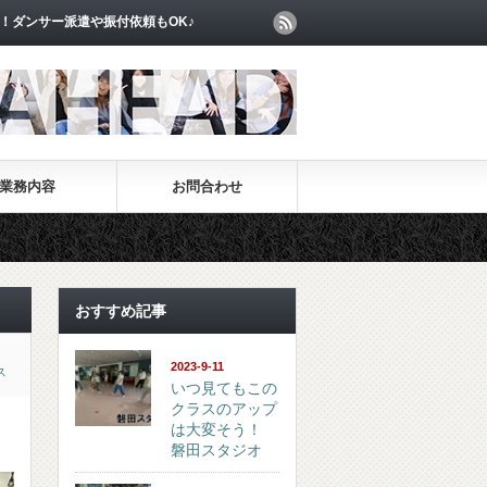
！ダンサー派遣や振付依頼もOK♪
業務内容
お問合わせ
おすすめ記事
2023-9-11
ス
いつ見てもこの
クラスのアップ
は大変そう！
磐田スタジオ