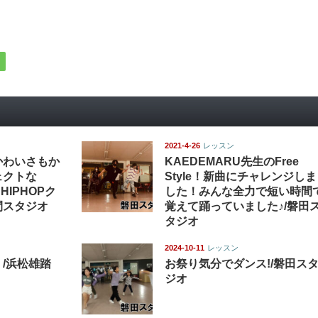
2021-4-26
レッスン
かわいさもか
KAEDEMARU先生のFree
ェクトな
Style！新曲にチャレンジしま
 HIPHOPク
した！みんな全力で短い時間
間スタジオ
覚えて踊っていました♪/磐田
タジオ
2024-10-11
レッスン
/浜松雄踏
お祭り気分でダンス!/磐田ス
ジオ