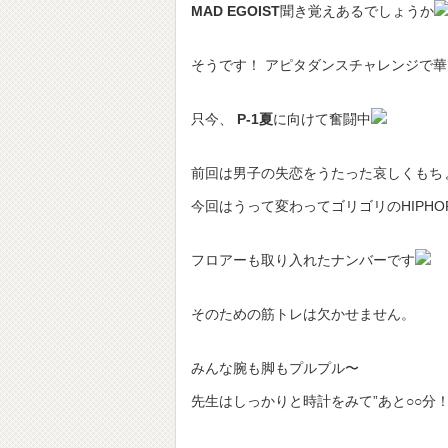
MAD EGOIST
聞き覚えあるでしょうか
そうです！ アピタダンスチャレンジで
只今、
P-1
夏
に向けて奮闘中
前回は男子の失恋をうたった哀しくもちょ
今回はうって変わってゴリゴリのHIPHO
フロアーも取り入れたナンバーです
そのための筋トレは欠かせません。
みんな腕も脚もプルプル〜
先生はしっかりと時計をみて”あと○○分