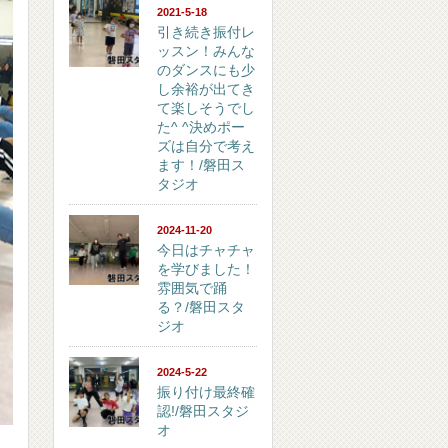
2021-5-18
引き続き振付レ
ッスン！みんな
のダンスにも少
し余裕が出てき
て楽しそうでし
た^ ^決めポー
ズは自分で考え
ます！/磐田ス
タジオ
2024-11-20
今日はチャチャ
を学びました！
雰囲気で踊
る？/磐田スタ
ジオ
2024-5-22
振り付け最終確
認!/磐田スタジ
オ