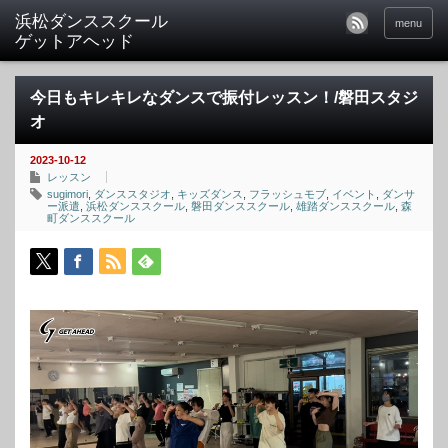
menu
今日もキレキレなダンスで振付レッスン！/磐田スタジ
オ
2023-10-12
レッスン
sugimori
,
ダンススタジオ
,
キッズダンス
,
フラッシュモブ
,
イベント
,
ダンサ
ー派遣
,
浜松ダンススクール
,
磐田ダンススクール
,
雄踏ダンススクール
,
森
町ダンススクール