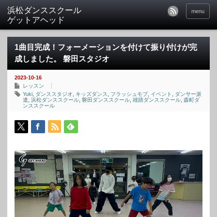
menu
1曲目完成！フォーメーションを付けて振り付けが完
成しました。 磐田スタジオ
2023-10-16
レッスン
Yuki
,
ダンススタジオ
,
キッズダンス
,
フラッシュモブ
,
イベント
,
ダンサー派
遣
,
浜松ダンススクール
,
磐田ダンススクール
,
雄踏ダンススクール
,
森町ダ
ンススクール