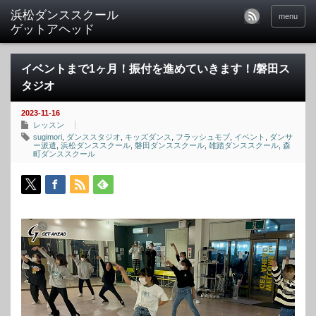
menu
イベントまで1ヶ月！振付を進めていきます！/磐田ス
タジオ
2023-11-16
レッスン
sugimori
,
ダンススタジオ
,
キッズダンス
,
フラッシュモブ
,
イベント
,
ダンサ
ー派遣
,
浜松ダンススクール
,
磐田ダンススクール
,
雄踏ダンススクール
,
森
町ダンススクール