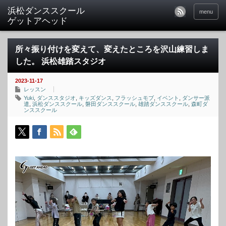
menu
所々振り付けを変えて、変えたところを沢山練習しま
した。 浜松雄踏スタジオ
2023-11-17
レッスン
Yuki
,
ダンススタジオ
,
キッズダンス
,
フラッシュモブ
,
イベント
,
ダンサー派
遣
,
浜松ダンススクール
,
磐田ダンススクール
,
雄踏ダンススクール
,
森町ダ
ンススクール