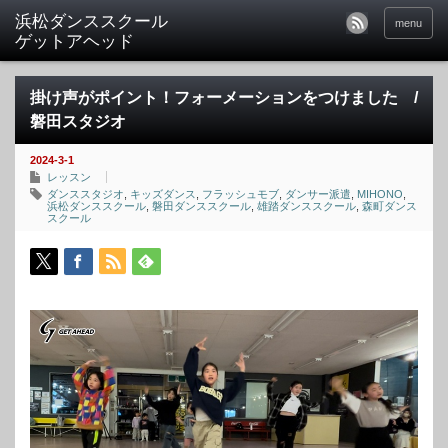
menu
掛け声がポイント！フォーメーションをつけました /
磐田スタジオ
2024-3-1
レッスン
ダンススタジオ
,
キッズダンス
,
フラッシュモブ
,
ダンサー派遣
,
MIHONO
,
浜松ダンススクール
,
磐田ダンススクール
,
雄踏ダンススクール
,
森町ダンス
スクール