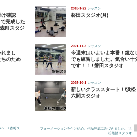
2018-1-22
レッスン
付け確認
磐田スタジオ(月)
ンで完成した
 森町スタジ
2021-11-3
レッスン
いれまし
今週末はいよいよ本番！鏡な
たちのため
でも練習しました。気合い十
です！！ / 磐田スタジオ
2025-10-1
レッスン
新しいクラススタート！/浜松
六間スタジオ
〜 / 森町ス
フォーメーションを付け始め、作品完成に近づきました。 浜
松雄踏スタジオ