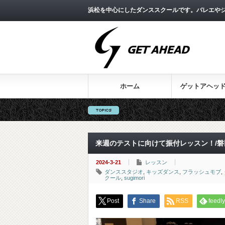
浜松を中心にしたダンススクールです。バレエやジ
ホーム
ゲットアヘッ
来週のテストに向けて振付レッスン！/
2024-3-21
レッスン
ダンススタジオ
,
キッズダンス
,
フラッシュモブ
,
クール
,
sugimori
Post
Share
RSS
feedly