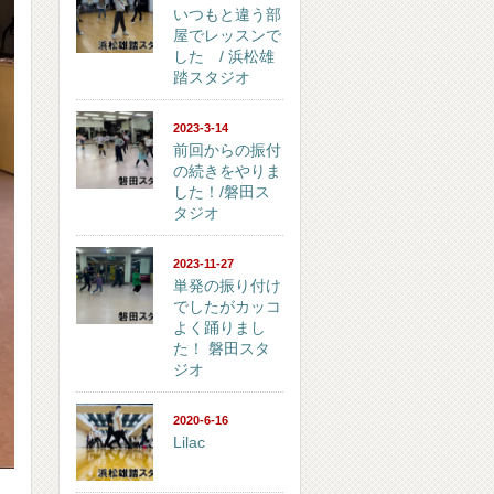
いつもと違う部
屋でレッスンで
した / 浜松雄
踏スタジオ
2023-3-14
前回からの振付
の続きをやりま
した！/磐田ス
タジオ
2023-11-27
単発の振り付け
でしたがカッコ
よく踊りまし
た！ 磐田スタ
ジオ
2020-6-16
Lilac