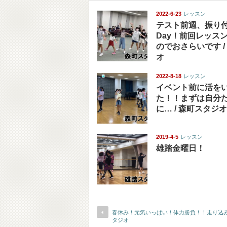
2022-6-23
レッスン
テスト前週、振り
Day！前回レッス
のでおさらいです /
オ
2022-8-18
レッスン
イベント前に活を
た！！まずは自分
に… / 森町スタジオ
2019-4-5
レッスン
雄踏金曜日！
春休み！元気いっぱい！体力勝負！！走り込み
タジオ