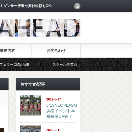
！ダンサー派遣や振付依頼もOK♪
業務内容
お問合わせ
!
スクール事業部
イベント事業部
おすすめ記事
2019-5-27
ス
5/19NEOPLASM
浜松イベント本
番映像UP完了
2025-2-11