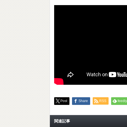
Post
Share
RSS
feedly
関連記事