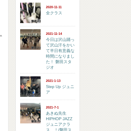
2020-11-11
全クラス
2021-11-14
^
今日は沢山踊っ
て沢山汗をかい
て半日有意義な
時間になりまし
た！ 磐田スタ
ジオ
2021-1-13
Step Up ジュニ
ア
2021-7-1
あきぬ先生
HIPHOP JAZZ
ジュニアクラ
ス、！/磐田ス