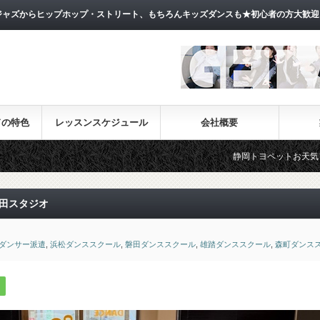
ャズからヒップホップ・ストリート、もちろんキッズダンスも★初心者の方大歓迎
ドの特色
レッスンスケジュール
会社概要
静岡トヨペットお天気フェラーCM出演!!
磐田スタジオ
ダンサー派遣
,
浜松ダンススクール
,
磐田ダンススクール
,
雄踏ダンススクール
,
森町ダンス