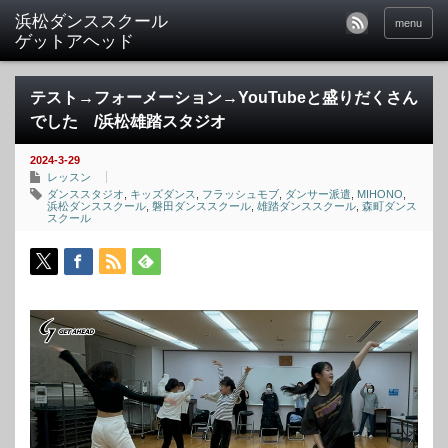
menu
テスト→フォーメーション→YouTubeと盛りだくさん
でした /浜松雄踏スタジオ
2024-3-29
レッスン
ダンススタジオ
,
キッズダンス
,
フラッシュモブ
,
ダンサー派遣
,
MIHONO
,
浜松ダンススクール
,
磐田ダンススクール
,
雄踏ダンススクール
,
森町ダンス
スクール