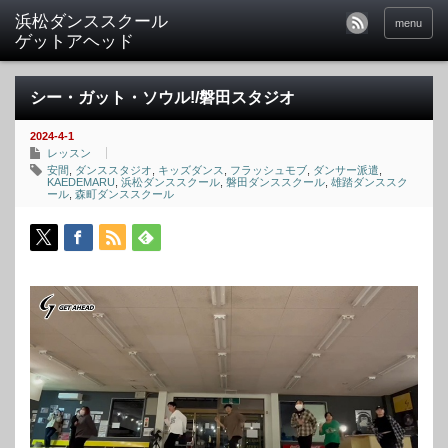
menu
シー・ガット・ソウル!/磐田スタジオ
2024-4-1
レッスン
安間
,
ダンススタジオ
,
キッズダンス
,
フラッシュモブ
,
ダンサー派遣
,
KAEDEMARU
,
浜松ダンススクール
,
磐田ダンススクール
,
雄踏ダンススク
ール
,
森町ダンススクール