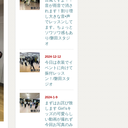
台風ですよ！！
音が雨音で消さ
れます！割り増
し大きな音•声
でレッスンして
ます。ちょっと
ソワソワ感もあ
り/磐田スタジ
オ
2024-12-12
今日は衣装でイ
ベントに向けて
振付レッス
ン！/磐田スタ
ジオ
2024-1-9
まずはお詫び致
します Girl’sキ
ッズの可愛らし
い動画が撮れず
今回お写真のみ