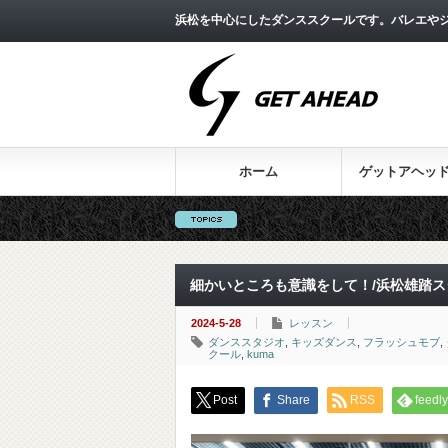
浜松を中心にしたダンススクールです。バレエやジ
ホーム
ゲットアヘッ
細かいところも意識をして！/浜松雄踏ス
2024-5-28
レッスン
ダンススタジオ
,
キッズダンス
,
フラッシュモブ
,
クール
,
kuma
Post
Share
RSS
feedly