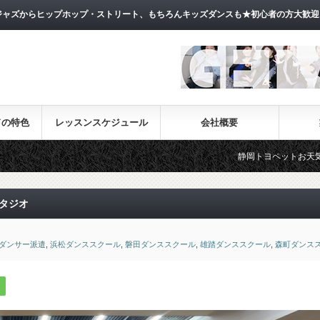
ャズからヒップホップ・ストリート、もちろんキッズダンスも★初心者の方大歓迎
ドの特色
レッスンスケジュール
会社概要
静岡トヨペットお天気フェラーCM出演!
タジオ
ダンサー派遣
,
浜松ダンススクール
,
磐田ダンススクール
,
雄踏ダンススクール
,
森町ダンス