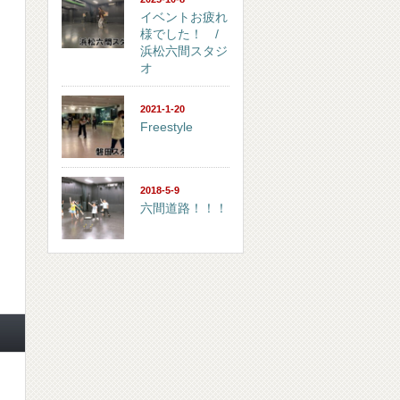
イベントお疲れ
様でした！ /
浜松六間スタジ
オ
2021-1-20
Freestyle
2018-5-9
六間道路！！！