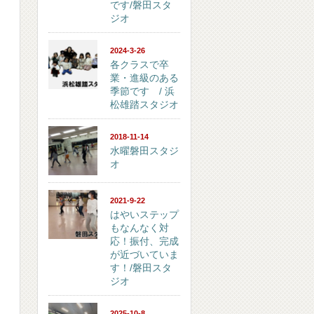
です/磐田スタ
ジオ
2024-3-26
各クラスで卒
業・進級のある
季節です / 浜
松雄踏スタジオ
2018-11-14
水曜磐田スタジ
オ
2021-9-22
はやいステップ
もなんなく対
応！振付、完成
が近づいていま
す！/磐田スタ
ジオ
2025-10-8