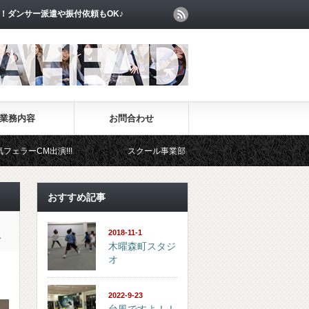
！ダンサー派遣や振付依頼もOK♪
業務内容
お問合わせ
!!
スクール事業部
イベント事業部
おすすめ記事
2018-11-1
ス
木曜森町スタジ
オ
2022-9-23