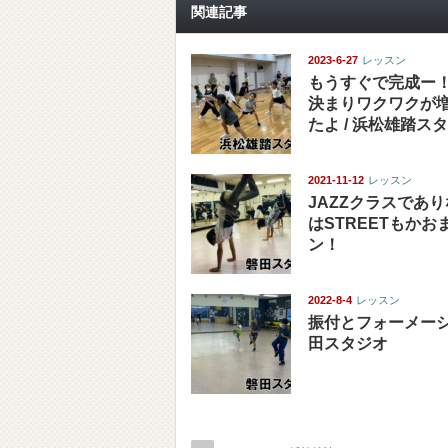
関連記事
2023-6-27
レッスン
もうすぐで完成ー
決まりワクワクが
たよ / 浜松雄踏ス
2021-11-12
レッスン
JAZZクラスであ
はSTREETもかお
ン！
2022-8-4
レッスン
振付とフォーメーシ
田スタジオ