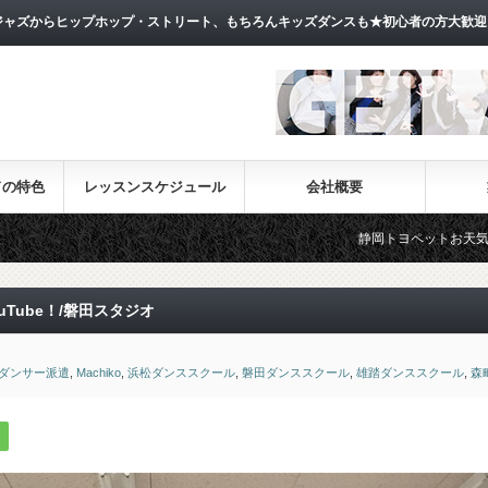
ャズからヒップホップ・ストリート、もちろんキッズダンスも★初心者の方大歓迎
ドの特色
レッスンスケジュール
会社概要
静岡トヨペットお天気フェラーCM出演!!
Tube！/磐田スタジオ
ダンサー派遣
,
Machiko
,
浜松ダンススクール
,
磐田ダンススクール
,
雄踏ダンススクール
,
森