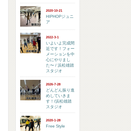
2020-10-21
HIPHOPジュニ
ア
2022-3-1
いよいよ完成間
近です！フォー
メーションを中
心にやりまし
た〜 / 浜松雄踏
スタジオ
2026-7-28
どんどん振り進
めしていきま
す！/浜松雄踏
スタジオ
2020-1-28
Free Style