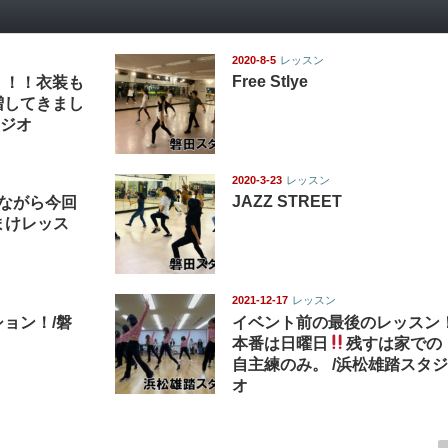
2020-8-5
レッスン
Free Stlye
！！！衣装も
増してきまし
タジオ
2020-3-23
レッスン
JAZZ STREET
りながら今回
まけレッス
2021-12-17
レッスン
ョン！/磐
イベント前の最後のレッスン
本番は日曜日
残すは家での
自主練のみ。 /浜松雄踏スタジ
オ