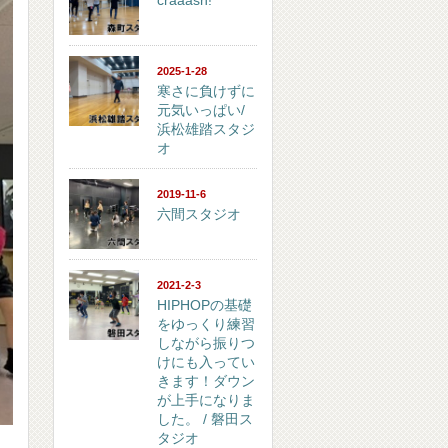
craaash!
2025-1-28
寒さに負けずに
元気いっぱい/
浜松雄踏スタジ
オ
2019-11-6
六間スタジオ
2021-2-3
HIPHOPの基礎
をゆっくり練習
しながら振りつ
けにも入ってい
きます！ダウン
が上手になりま
した。 / 磐田ス
タジオ