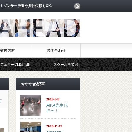
！ダンサー派遣や振付依頼もOK♪
業務内容
お問合わせ
!
スクール事業部
イベント事業部
おすすめ記事
2018-8-8
町
AIKA先生代
行〜！
2019-11-21