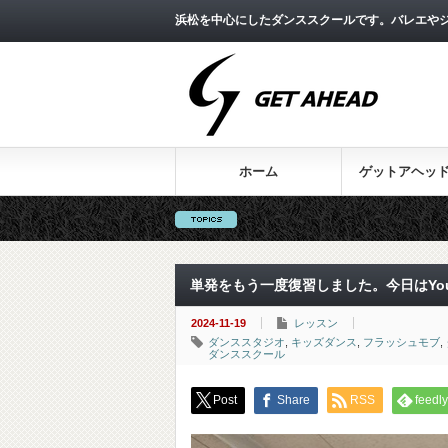
浜松を中心にしたダンススクールです。バレエやジ
ホーム
ゲットアヘッ
単発をもう一度復習しました。今日はYou
2024-11-19
レッスン
ダンススタジオ
,
キッズダンス
,
フラッシュモブ
,
ダンススクール
Post
Share
RSS
feedly