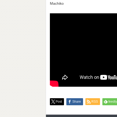
Machiko
Post
Share
RSS
feedly