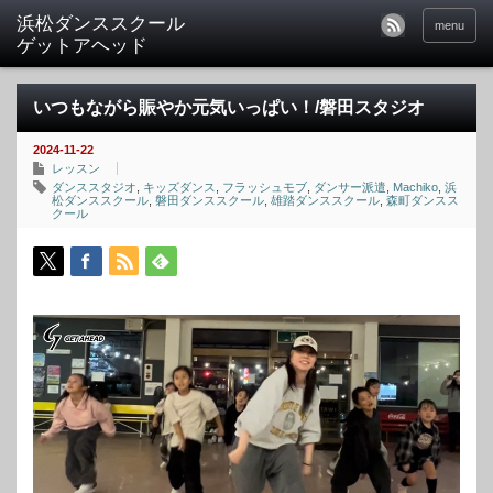
menu
いつもながら賑やか元気いっぱい！/磐田スタジオ
2024-11-22
レッスン
ダンススタジオ
,
キッズダンス
,
フラッシュモブ
,
ダンサー派遣
,
Machiko
,
浜
松ダンススクール
,
磐田ダンススクール
,
雄踏ダンススクール
,
森町ダンスス
クール