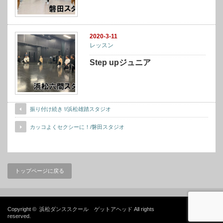
2020-3-11
レッスン
Step upジュニア
振り付け続き !/浜松雄踏スタジオ
カッコよくセクシーに！/磐田スタジオ
トップページに戻る
Copyright ©
浜松ダンススクール ゲットアヘッド
All rights
reserved.