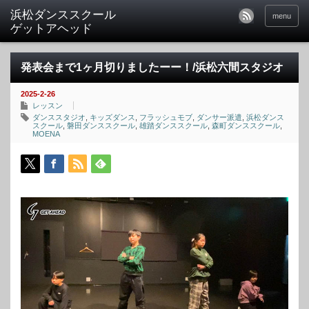
menu
発表会まで1ヶ月切りましたーー！/浜松六間スタジオ
2025-2-26
レッスン
ダンススタジオ
,
キッズダンス
,
フラッシュモブ
,
ダンサー派遣
,
浜松ダンス
スクール
,
磐田ダンススクール
,
雄踏ダンススクール
,
森町ダンススクール
,
MOENA