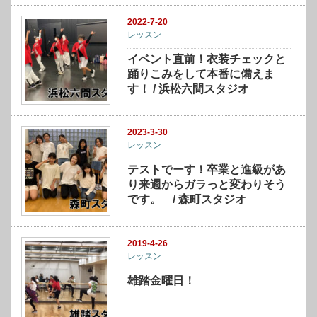
2022-7-20
レッスン
イベント直前！衣装チェックと
踊りこみをして本番に備えま
す！ / 浜松六間スタジオ
2023-3-30
レッスン
テストでーす！卒業と進級があ
り来週からガラっと変わりそう
です。 / 森町スタジオ
2019-4-26
レッスン
雄踏金曜日！