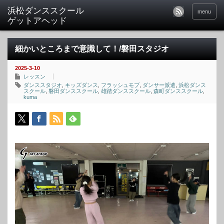
menu
細かいところまで意識して！/磐田スタジオ
2025-3-10
レッスン
ダンススタジオ
,
キッズダンス
,
フラッシュモブ
,
ダンサー派遣
,
浜松ダンス
スクール
,
磐田ダンススクール
,
雄踏ダンススクール
,
森町ダンススクール
,
kuma