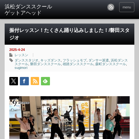
menu
振付レッスン！たくさん踊り込みしました！/磐田スタ
ジオ
2025-4-24
レッスン
ダンススタジオ
,
キッズダンス
,
フラッシュモブ
,
ダンサー派遣
,
浜松ダンス
スクール
,
磐田ダンススクール
,
雄踏ダンススクール
,
森町ダンススクール
,
sugimori