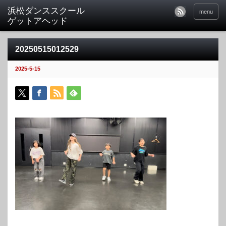
menu
20250515012529
2025-5-15