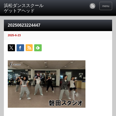
menu
20250623224447
2025-6-23