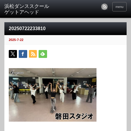
menu
20250722233810
2025-7-22