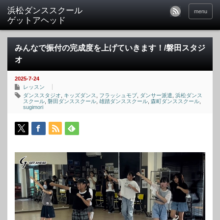
menu
みんなで振付の完成度を上げていきます！/磐田スタジ
オ
2025-7-24
レッスン
ダンススタジオ
,
キッズダンス
,
フラッシュモブ
,
ダンサー派遣
,
浜松ダンス
スクール
,
磐田ダンススクール
,
雄踏ダンススクール
,
森町ダンススクール
,
sugimori