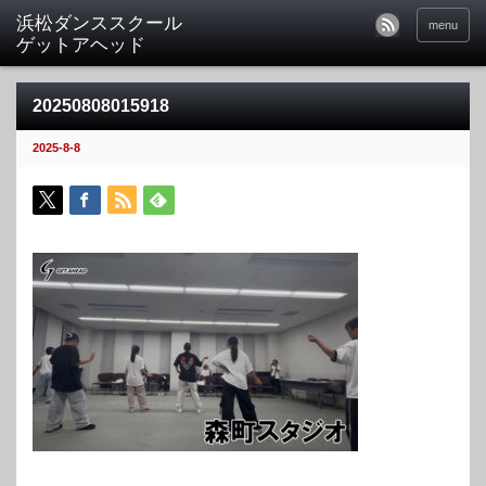
menu
20250808015918
2025-8-8