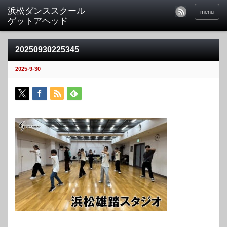
menu
20250930225345
2025-9-30