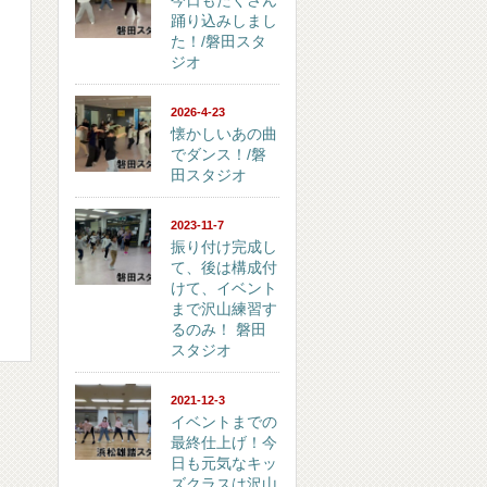
今日もたくさん
踊り込みしまし
た！/磐田スタ
ジオ
2026-4-23
懐かしいあの曲
でダンス！/磐
田スタジオ
2023-11-7
振り付け完成し
て、後は構成付
けて、イベント
まで沢山練習す
るのみ！ 磐田
スタジオ
2021-12-3
イベントまでの
最終仕上げ！今
日も元気なキッ
ズクラスは沢山