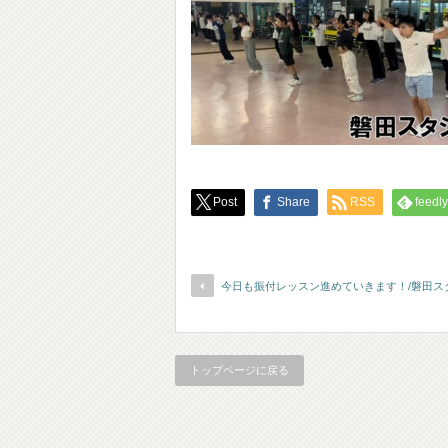
Post
Share
RSS
feedly
今日も振付レッスン進めていきます！/磐田ス
トップページに戻る