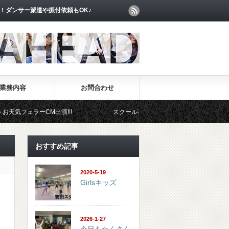
！ダンサー派遣や振付依頼もOK♪
業務内容
お問合わせ
フェラーCM出演!!!
スクール事業部
イベント事業部
おすすめ記事
2020-5-19
Girlsキッズ
2026-1-27