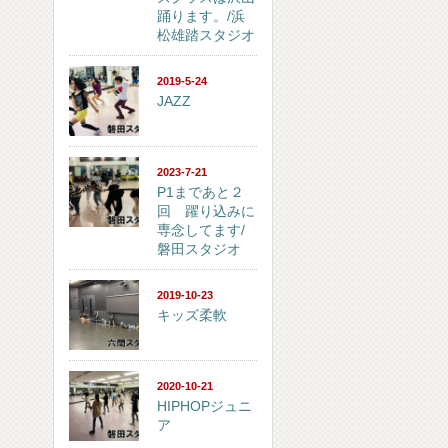
踊ります。/浜
松雄踏スタジオ
2019-5-24
JAZZ
2023-7-21
P1まであと２
回 躍り込みに
専念してます/
磐田スタジオ
2019-10-23
キッズ柔軟
2020-10-21
HIPHOPジュニ
ア