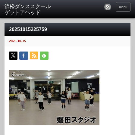
menu
20251015225759
2025-10-15