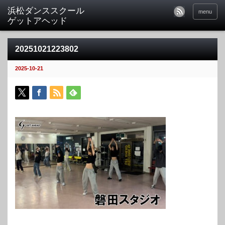
menu
20251021223802
2025-10-21