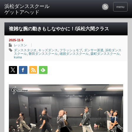
menu
複雑な腕の動きもしなやかに！/浜松六間クラス
2025-11-5
レッスン
ダンススタジオ
,
キッズダンス
,
フラッシュモブ
,
ダンサー派遣
,
浜松ダンス
スクール
,
磐田ダンススクール
,
雄踏ダンススクール
,
森町ダンススクール
,
kuma