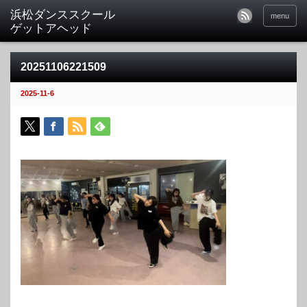
menu
20251106221509
2025-11-6