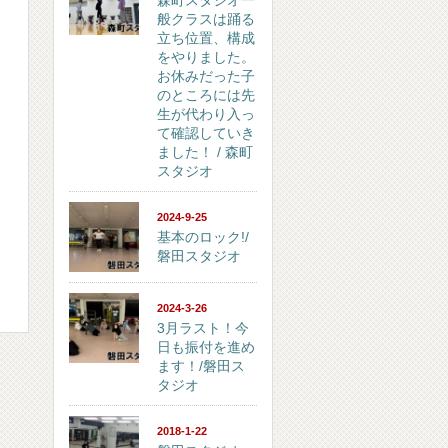
森町スタジオ一
般クラスは踊る
立ち位置、構成
をやりました。
お休みだった子
のところには先
生が代わり入っ
て確認していき
ました！ / 森町
スタジオ
2024-9-25
基本のロック!/
磐田スタジオ
2024-3-26
3月ラスト！今
日も振付を進め
ます！/磐田ス
タジオ
2018-1-22