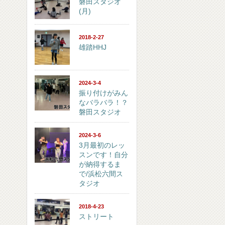
磐田スタジオ
(月)
2018-2-27
雄踏HHJ
2024-3-4
振り付けがみん
なバラバラ！？
磐田スタジオ
2024-3-6
3月最初のレッ
スンです！自分
が納得するま
で/浜松六間ス
タジオ
2018-4-23
ストリート