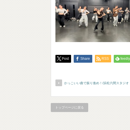
Post
Share
RSS
feedly
かっこいい曲で振り進め！/浜松六間スタジオ
トップページに戻る