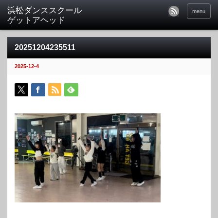
menu
20251204235511
2025-12-4