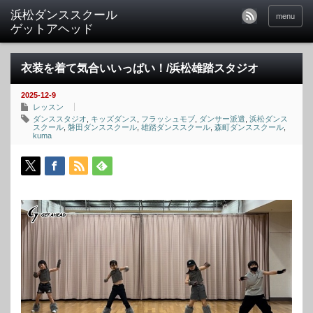
menu
衣装を着て気合いいっぱい！/浜松雄踏スタジオ
2025-12-9
レッスン
ダンススタジオ
,
キッズダンス
,
フラッシュモブ
,
ダンサー派遣
,
浜松ダンス
スクール
,
磐田ダンススクール
,
雄踏ダンススクール
,
森町ダンススクール
,
kuma