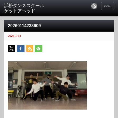
menu
20260114233609
2026-1-14