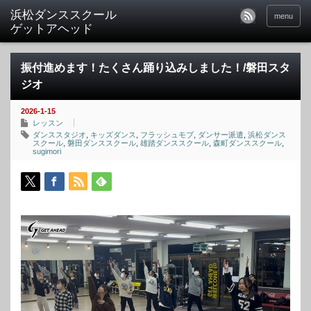
menu
振付進めます！たくさん踊り込みしました！/磐田スタ
ジオ
2026-1-15
レッスン
ダンススタジオ
,
キッズダンス
,
フラッシュモブ
,
ダンサー派遣
,
浜松ダンス
スクール
,
磐田ダンススクール
,
雄踏ダンススクール
,
森町ダンススクール
,
sugimori