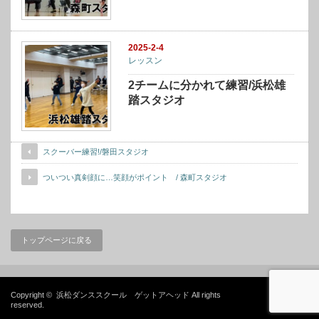
2025-2-4
レッスン
2チームに分かれて練習/浜松雄
踏スタジオ
スクーバー練習!/磐田スタジオ
ついつい真剣顔に…笑顔がポイント / 森町スタジオ
トップページに戻る
Copyright ©
浜松ダンススクール ゲットアヘッド
All rights
reserved.