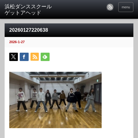
menu
20260127220638
2026-1-27