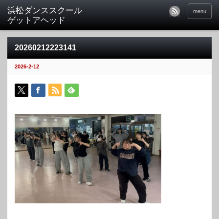
menu
20260212223141
2026-2-12