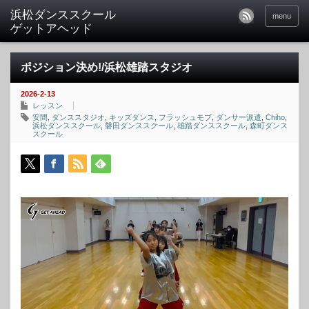
menu
ポジション決め!/浜松雄踏スタジオ
2026-2-13
レッスン
安間
,
ダンススタジオ
,
キッズダンス
,
フラッシュモブ
,
ダンサー派遣
,
Chiho
,
浜松ダンススクール
,
磐田ダンススクール
,
雄踏ダンススクール
,
森町ダンス
スクール