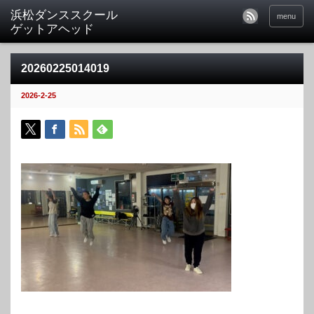
menu
20260225014019
2026-2-25