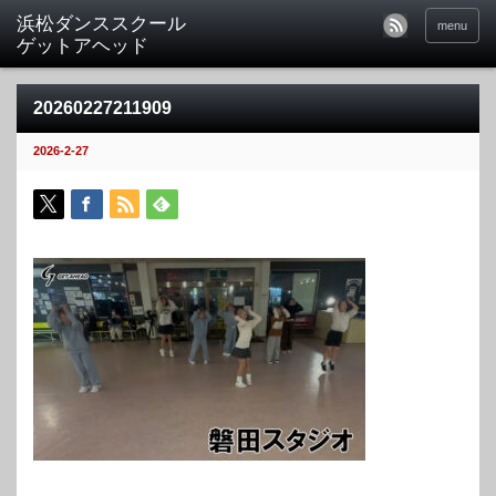
menu
20260227211909
2026-2-27