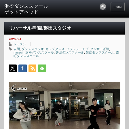
menu
リハーサル準備!/磐田スタジオ
2026-3-4
レッスン
安間
,
ダンススタジオ
,
キッズダンス
,
フラッシュモブ
,
ダンサー派遣
,
moro☆
,
浜松ダンススクール
,
磐田ダンススクール
,
雄踏ダンススクール
,
森
町ダンススクール