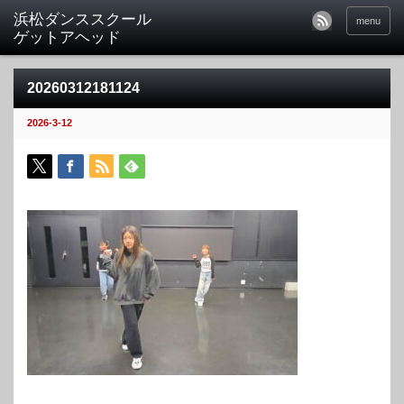
menu
20260312181124
2026-3-12