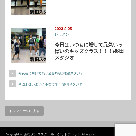
2023-8-25
レッスン
今日はいつもに増して元気いっ
ぱいのキッズクラス！！！/磐田
スタジオ
発表会に向けて踊り込み!/浜松雄踏スタジオ
今週末はいよいよ本番です！/磐田スタジオ
トップページに戻る
Copyright ©
浜松ダンススクール ゲットアヘッド
All rights