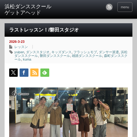
menu
ラストレッスン！/磐田スタジオ
2026-3-23
レッスン
yuipan
,
ダンススタジオ
,
キッズダンス
,
フラッシュモブ
,
ダンサー派遣
,
浜松
ダンススクール
,
磐田ダンススクール
,
雄踏ダンススクール
,
森町ダンススク
ール
,
kuma