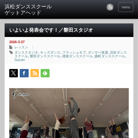
menu
いよいよ発表会です！／磐田スタジオ
2026-3-27
レッスン
ダンススタジオ
,
キッズダンス
,
フラッシュモブ
,
ダンサー派遣
,
浜松ダンス
スクール
,
磐田ダンススクール
,
雄踏ダンススクール
,
森町ダンススクール
,
Suzuki